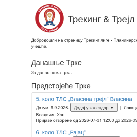
Трекинг & Трејл
Добродошли на страницу Трекинг лиге - Планинарск
учешће.
Данашње Трке
За данас нема трка.
Предстојеће Трке
5. коло ТЛС „Власина трејл“ Власина
Датум: 6.9.2026.
Додај у календар ▼
| Локаци
Владичин Хан
Пријаве отворене од 2026-07-31 12:00 до 2026-09
6. коло ТЛС „Рајац“