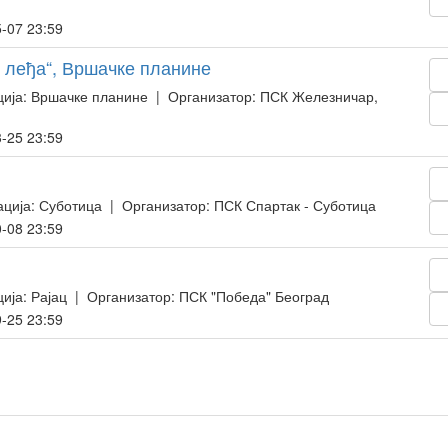
-07 23:59
у леђа“, Вршачке планине
ија: Вршачке планине | Организатор: ПСК Железничар,
-25 23:59
ција: Суботица | Организатор: ПСК Спартак - Суботица
-08 23:59
ија: Рајац | Организатор: ПСК "Победа" Београд
-25 23:59