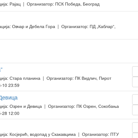
ија: Рајац | Организатор: ПСК Победа, Београд
ција: Овчар и Дебела Гора | Организатор: ПД „Каблар“,
“
ија: Стара планина | Организатор: ПК Видлич, Пирот
-10 23:59
 Девица
ија: Озрен и Девица | Организатор: ПК Озрен, Сокобања
-28 12:00
ија: Косјерић, водопад у Скакавцима | Организатор: ПТУ